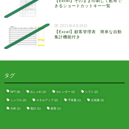
【Excel】そのまま印刷して配布で
きるショートカットキー一覧
2021年4月26日
【Excel】顧客管理表 簡単な自動
集計機能付き
タグ
NFT
(6)
おしゃれ
(2)
カレンダー
(2)
シフト
(2)
シンプル
(2)
スキルアップ
(2)
予算書
(1)
企画書
(3)
分析
(1)
集計
(1)
顧客
(1)